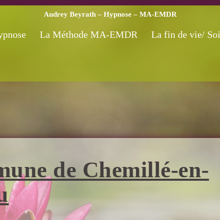
Audrey Beyrath – Hypnose – MA-EMDR
ypnose
La Méthode MA-EMDR
La fin de vie/ Soi
une de Chemillé-en-
u