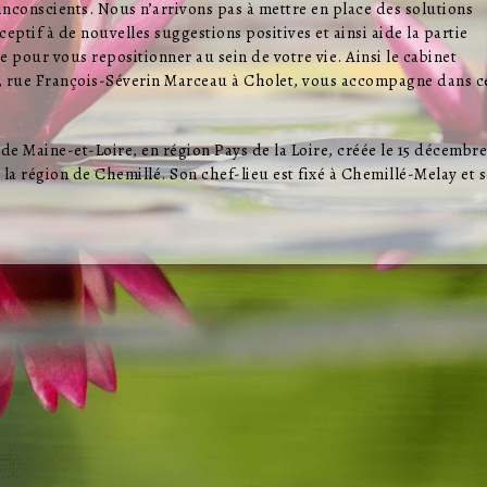
 inconscients. Nous n’arrivons pas à mettre en place des solutions
ptif à de nouvelles suggestions positives et ainsi aide la partie
 pour vous repositionner au sein de votre vie. Ainsi le cabinet
 rue François-Séverin Marceau à Cholet, vous accompagne dans c
e Maine-et-Loire, en région Pays de la Loire, créée le 15 décembre
a région de Chemillé. Son chef-lieu est fixé à Chemillé-Melay et s