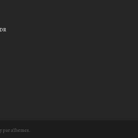
MDR
y
par aThemes.