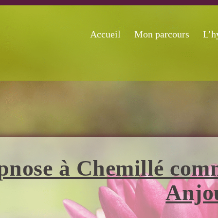
Accueil
Mon parcours
L’h
nose à Chemillé comm
Anjo