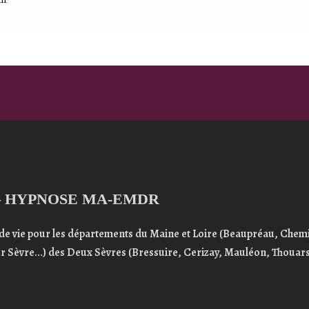
– HYPNOSE MA-EMDR
de vie
pour les départements du
Maine et Loire
(Beaupréau,
Chemi
ur Sèvre…) des
Deux Sèvres
(Bressuire, Cerizay,
Mauléon,
Thouars