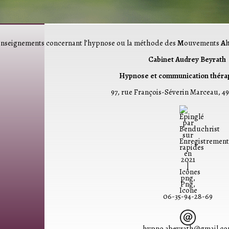
enseignements concernant l’hypnose ou la méthode des
M
ouvements
A
l
Cabinet Audrey Beyrath
Hypnose et communication théra
97, rue François-Séverin Marceau,
49
06-35-94-28-69
hypno.abeyrath@gmail.c