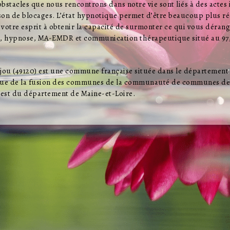
obstacles que nous rencontrons dans notre vie sont liés à des actes
son de blocages. L’état hypnotique permet d’être beaucoup plus réce
votre esprit à obtenir la capacité de surmonter ce qui vous dérange
, hypnose, MA-EMDR et communication thérapeutique situé au 97,
ou (49120) est une commune française située dans le département d
issue de la fusion des communes de la communauté de communes de l
est du département de Maine-et-Loire.